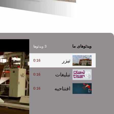
ویدئوهای ما
3 ویدئوها
تیزر
0:16
تبلیغات
0:16
افتتاحیه
0:16