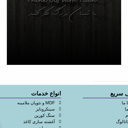
تنوع
محصولات
 سریع
انواع خدمات
 ما
MDF و نئوپان ملامینه
ا
سینکرونایز
م
سنگ کورین
اتالوگ
آغشته سازی کاغذ
سوپرمات