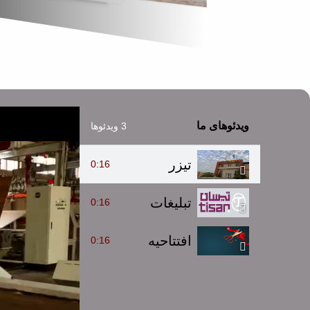
ویدئوهای ما
3 ویدئوها
تیزر
0:16
تبلیغات
0:16
افتتاحیه
0:16