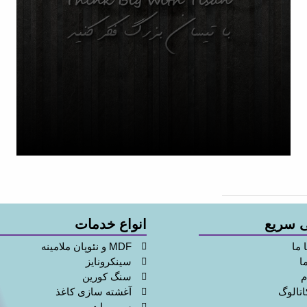
 سریع
انواع خدمات
 ما
MDF و نئوپان ملامینه
ا
سینکرونایز
م
سنگ کورین
اتالوگ
آغشته سازی کاغذ
سوپرمات