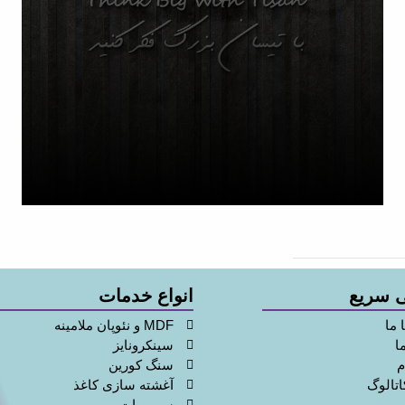
 سریع
انواع خدمات
 ما
MDF و نئوپان ملامینه
ا
سینکرونایز
م
سنگ کورین
اتالوگ
آغشته سازی کاغذ
سوپرمات