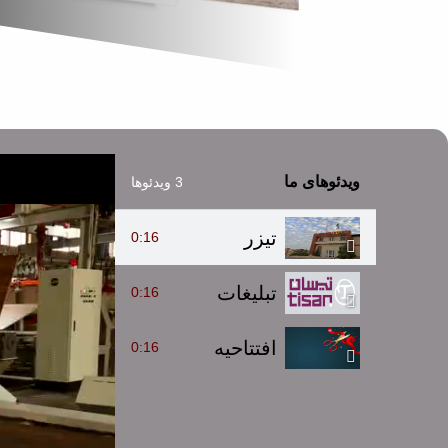
ویدئوهای ما
3 ویدئوها
تیزر
0:16
تبلیغات
0:16
افتتاحیه
0:16