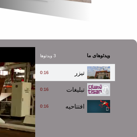
ویدئوهای ما
3 ویدئوها
تیزر
0:16
تبلیغات
0:16
افتتاحیه
0:16