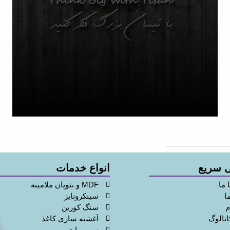
 سریع
انواع خدمات
 ما
MDF و نئوپان ملامینه
ا
سینکرونایز
م
سنگ کورین
اتالوگ
آغشته سازی کاغذ
سوپرمات