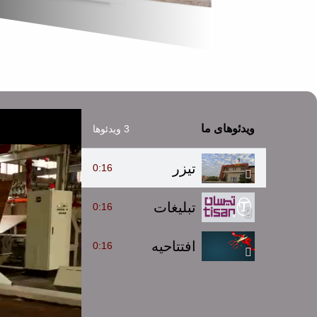
ویدئوهای ما
3 ویدئوها
تیزر
0:16
تبلیغات
0:16
افتتاحیه
0:16