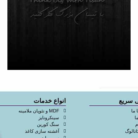
تنوع
محصولات
 سریع
انواع خدمات
 ما
MDF و نئوپان ملامینه
ا
سینکرونایز
م
سنگ کورین
اتالوگ
آغشته سازی کاغذ
سوپرمات