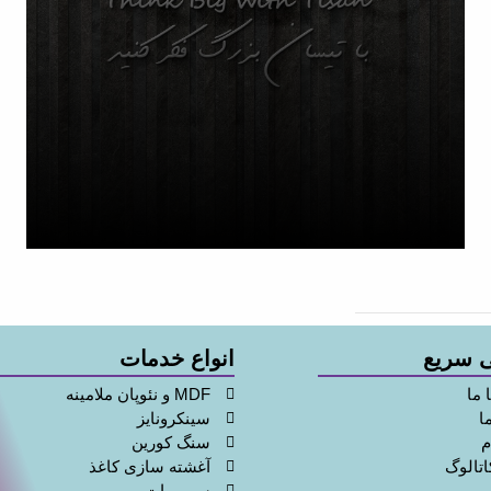
تنوع
محصولات
 سریع
انواع خدمات
 ما
MDF و نئوپان ملامینه
ا
سینکرونایز
م
سنگ کورین
اتالوگ
آغشته سازی کاغذ
سوپرمات