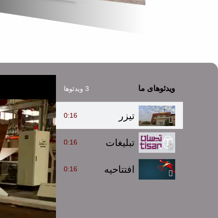
ویدئوهای ما
3 ویدئوها
تیزر
0:16
تبلیغات
0:16
افتتاحیه
0:16