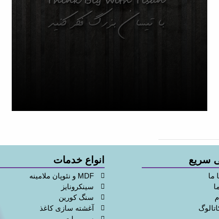
تنوع
محصولات
 سریع
انواع خدمات
 ما
MDF و نئوپان ملامینه
ا
سینکرونایز
م
سنگ کورین
اتالوگ
آغشته سازی کاغذ
سوپرمات