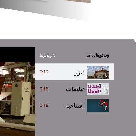
ویدئوهای ما
3 ویدئوها
تیزر
0:16
تبلیغات
0:16
افتتاحیه
0:16