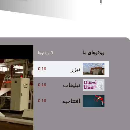
ویدئوهای ما
3 ویدئوها
تیزر
0:16
تبلیغات
0:16
افتتاحیه
0:16