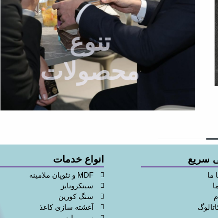
تنوع
محصولات
 سریع
انواع خدمات
 ما
MDF و نئوپان ملامینه
ا
سینکرونایز
م
سنگ کورین
اتالوگ
آغشته سازی کاغذ
سوپرمات